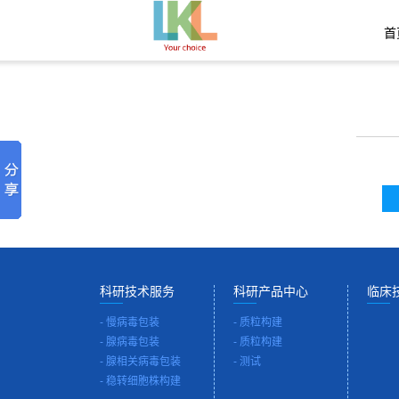
首
科研技术服务
科研产品中心
临床
-
慢病毒包装
-
质粒构建
-
腺病毒包装
-
质粒构建
-
腺相关病毒包装
-
测试
-
稳转细胞株构建